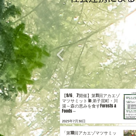
【9/6、7開催】第11回アカエゾ
マツサミット in 弟子屈町・川
湯～森の恵みを食すForests &
Foods～
2025年7月30日
「第10回アカエゾマツサミッ