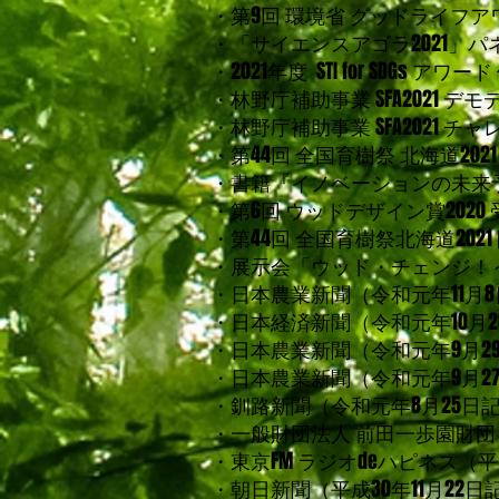
・第9回 環境省 グッドライフ
・「サイエンスアゴラ2021」
・2021年度 STI for SDG
・林野庁補助事業 SFA2021 
・
林野庁補助事業 SFA2021 
・
第44回 全国育樹祭 北海道2
​・書籍『イノベーションの未来
・第6回 ウッドデザイン賞202
・第44回 全国育樹祭北海道20
・展示会「ウッド・チェンジ！
・日本農業新聞（令和元年11月
・日本経済新聞（令和元年10月
・日本農業新聞（令和元年9月2
・日本農業新聞（令和元年9月2
・釧路新聞（令和元年8月25日
・一般財団法人 前田一歩園財団
・東京FM ラジオdeハピネス（平
・朝日新聞（平成30年11月22