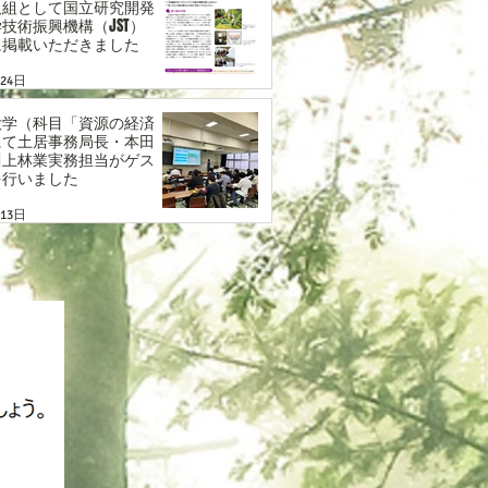
取組として国立研究開発
技術振興機構（JST）
に掲載いただきました
月24日
大学（科目「資源の経済
にて土居事務局長・本田
川上林業実務担当がゲス
を行いました
月13日