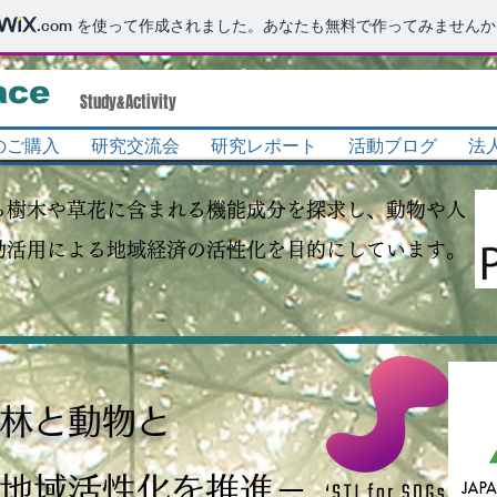
.com
を使って作成されました。あなたも無料で作ってみませんか
ace
Study&Activity​
のご購入
研究交流会
研究レポート
活動ブログ
法
る樹木や草花に含まれる機能成分を探求し、動物や人
効活用による地域経済の活性化を目的にしています。
森林と動物と
る地域活性化を推進－