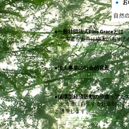
●一般社団法人Pine Graceとは
北海道を拠点に樹木の有する機
​
＞＞さらに詳細を見る。
●法人事業の社会的背景
​
＞＞さらに詳細を見る。
​●
循環型経済活動の推進
－アカ
北海道に自生する針葉樹（アカ
と誘導します。
​
＞＞さらに詳細を見る。