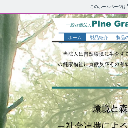
このホームページは
Pine Gr
一般社団法人
ホーム
製品紹介
製品
​ 当法人は自然環境に生育す
の健康福祉に貢献及びその有
​環境と
​－社会連携によ