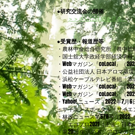
●研究交流会の開催
＞＞さらに詳細を見る。
●受賞歴・報道歴等
・農林中金総合研究所『農中総研 調
・国士舘大学政経学部経済学科
・
Webマガジン『coLocal』（2
・公益社団法人 日本アロマ環境協会機関誌
・浜松ケーブルテレビ番組「本日
・
Webマガジン『coLocal』（2
・
Webマガジン『coLocal』（2
・
Yahoo! ニュース（2022年7
・
サイエンスポータル「サイエン
・林政ニュース第678号（202
・「エコプロ2021（主催：日
・第20回 生活の木「アロマの日」フ