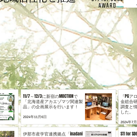
11/7～12/3に新宿のMOCTIONで
『PGア
「北海道産アカエゾマツ関連製
金総合
品」の企画展示を行います！
調査と
した。
2024年11月6日
2024年7
伊那市産学官連携拠点「inadani
STI fo