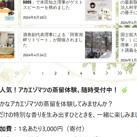
sees」で本田知之理事がゲスト
の最新
スピーカーを務めました
法人科学
の冊子
2024年6月18日
2024年4
酒巻副代表理事による「阿寒湖
国士舘
畔リトリート」が開催されまし
学」）
た
理事・
ト講義
2024年4月24日
2024年1
1
2
3
4
5