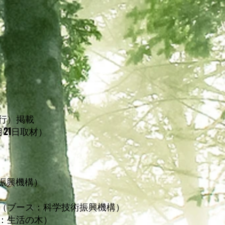
日発行）掲載
21日取材）
術振興機構）
催（ブース：科学技術振興機構）
主催：生活の木）