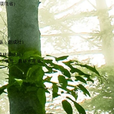
：環境省）
）
出版：創成社）
部森林環境局）
展（場所：農林水産省）