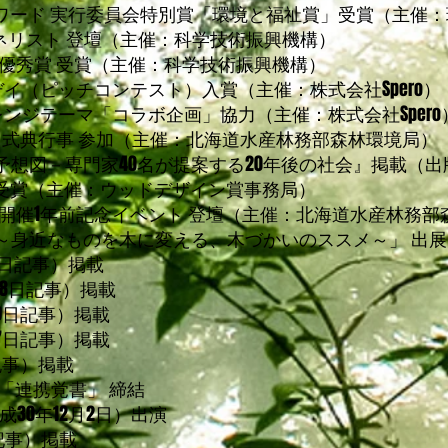
アワード 実行委員会特別賞「環境と福祉賞」受賞（主催
パネリスト 登壇（主催：科学技術振興機構）
s アワード 優秀賞 受賞（主催：科学技術振興機構）
デモデイ（ピッチコンテスト）入賞（主催：株式会社Spero）
チャレンジテーマ「コラボ企画」協力
（主催：株式会社Spero
021 式典行事 参加（主催：北海道水産林務部森林環境局）
予想図－専門家40名が提案する20年後の社会』掲載（
0 受賞（主催：ウッドデザイン賞事務局）
21 開催1年前記念イベント 登壇（主催：北海道水産林務
～身近なものを木に変える、木づかいのススメ～」 出
8日記事）掲載
28日記事）掲載
9日記事）掲載
7日記事）掲載
記事）掲載
「連携覚書」 締結
成30年12月2日）出演
日記事）掲載