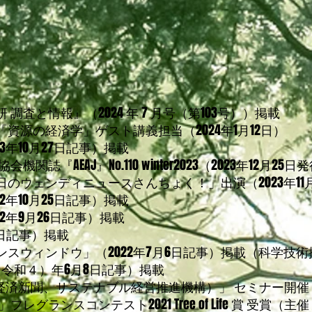
査と情報』（2024 年 7 月号（第103号））掲載
「資源の経済学」ゲスト講義担当
（2024年1月12日）
023年10月27日記事）掲載
『AEAJ』No.110 winter2023（2023年12月25
のウェンディニュースさんちょく！」出演（2023年11月
022年10月25日記事）掲載
022年9月26日記事）掲載
月6日記事）掲載
スウィンドウ」（2022年7月6日記事）掲載（科学技
2（令和４）年6月8日記事）掲載
本経済新聞、サステナブル経営推進機構）」 セミナー開
レグランスコンテスト2021 Tree of Life 賞 受賞（